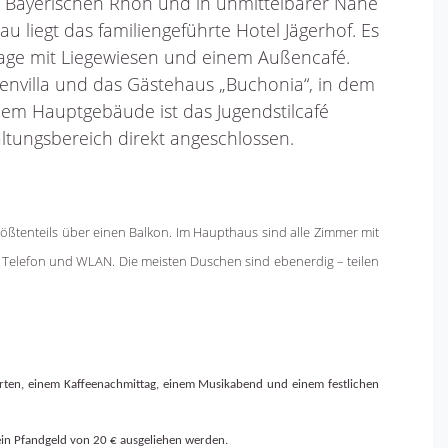
r Bayerischen Rhön und in unmittelbarer Nähe
 liegt das familiengeführte Hotel Jägerhof. Es
lage mit Liegewiesen und einem Außencafé.
envilla und das Gästehaus „Buchonia“, in dem
Dem Hauptgebäude ist das Jugendstilcafé
ltungsbereich direkt angeschlossen.
ößtenteils über einen Balkon. Im Haupthaus sind alle Zimmer mit
 Telefon und WLAN. Die meisten Duschen sind ebenerdig – teilen
fahrten, einem Kaffeenachmittag, einem Musikabend und einem festlichen
ein Pfandgeld von 20 € ausgeliehen werden.